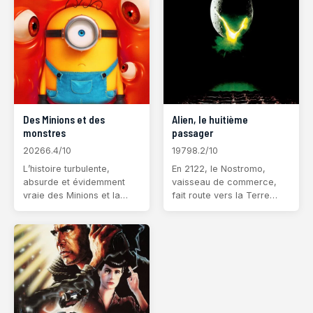
entraînant
Des Minions et des
Alien, le huitième
monstres
passager
2026
6.4/10
1979
8.2/10
L’histoire turbulente,
En 2122, le Nostromo,
absurde et évidemment
vaisseau de commerce,
vraie des Minions et la
fait route vers la Terre
manière dont ils ont
avec à son bord un
conquis Hollywood, sont
équipage de sept
devenus de véritables
personnes en hibernation
stars de cinéma, ont tout
et une cargaison de
perdu, ont libéré des
minerais. Il interrompt
monstres dans no
soudain sa course suite à