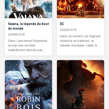
Vaiana, la légende du bout
DC
du monde
2026
9.0/10
2026
6.0/10
Dans un univers où règnent
Dans l'ancienne Polynésie,
violence et trahison, le
lorsqu'une terrible
rebelle Devadas s’allie à
malédiction lancée par
Chandra. Entre passion,
Maui atteint l'île d'un chef
vengeance et bains de
impétueux, sa fille
sang, leur loyauté sera
obstinée répond à l'appel
mise à l’épreuve dans un
de l'océan et part à la
combat où survivre devient
recherche du demi-dieu
pour rét