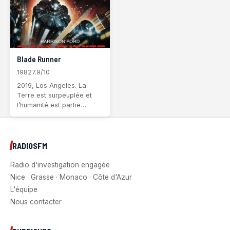
Blade Runner
1982
7.9/10
2019, Los Angeles. La
Terre est surpeuplée et
l’humanité est partie
coloniser l’espace. Les
nouveaux colons sont
assistés de Replicants,
androïdes que rien ne peut
RADIOSFM
distinguer de l'être humain.
Conçus
Radio d'investigation engagée
Nice · Grasse · Monaco · Côte d'Azur
L'équipe
Nous contacter