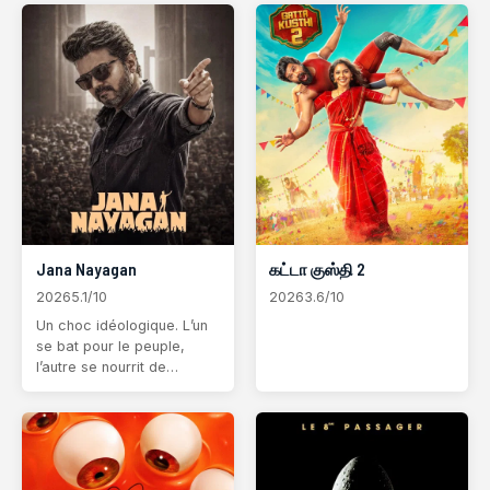
la vie et des souvenirs de
inconnu, la famille Platt,
ses proches. Luttant
désorientée dans ce
contre le crime dans un
nouvel environnement
New York qui ne le
hostile, comprend vi
reconnaît plus,
Jana Nayagan
கட்டா குஸ்தி 2
2026
5.1/10
2026
3.6/10
Un choc idéologique. L’un
se bat pour le peuple,
l’autre se nourrit de
contrôle. Leurs chemins se
sont déjà croisés. Des
années plus tard, la peur
silencieuse d’un enfant
réveille le passé,