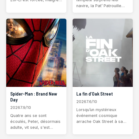
elle, de faire équipe avec
navire, la Pat’ Patrouille
un compagnon improbable.
s’échoue sur une île
Ensemble, ils se lancent
tropicale encore
dans une épopée
inexplorée… et peuplée de
cosmique où la vengeance
dinosaures ! Ils y
e
rencontrent Rex, un chiot
courageux installé
Spider-Man : Brand New
La fin d’Oak Street
Day
2026
7.6/10
2026
7.9/10
Lorsqu’un mystérieux
Quatre ans se sont
événement cosmique
écoulés, Peter, désormais
arrache Oak Street à sa
adulte, vit seul, s'est
paisible banlieue et la
volontairement effacé de
transporte vers un lieu