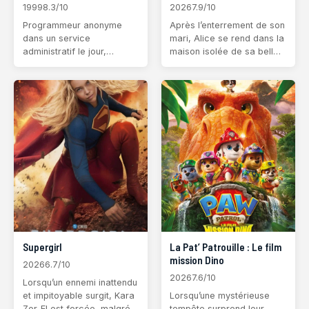
1999
8.3/10
2026
7.9/10
Programmeur anonyme
Après l’enterrement de son
dans un service
mari, Alice se rend dans la
administratif le jour,
maison isolée de sa belle-
Thomas Anderson devient
famille pour partager un
Neo la nuit venue. Sous ce
dernier repas à sa
pseudonyme, il est l'un des
mémoire. Mais la réunion
pirates les plus
familiale bascule dans
recherchés du cyber‐
l’horreur lorsque ses proch
espace. À cheval entre de
Supergirl
La Pat’ Patrouille : Le film
mission Dino
2026
6.7/10
2026
7.6/10
Lorsqu’un ennemi inattendu
et impitoyable surgit, Kara
Lorsqu’une mystérieuse
Zor-El est forcée, malgré
tempête surprend leur