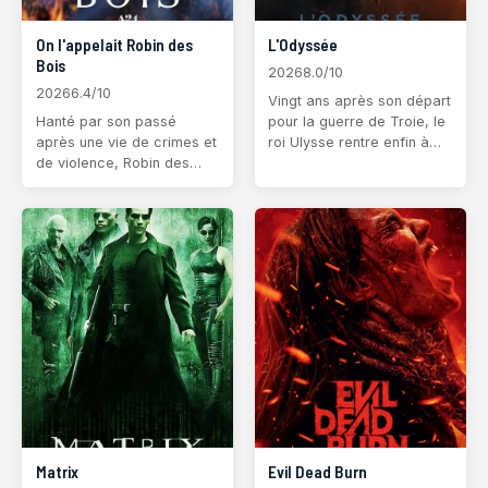
On l'appelait Robin des
L'Odyssée
Bois
2026
8.0/10
2026
6.4/10
Vingt ans après son départ
Hanté par son passé
pour la guerre de Troie, le
après une vie de crimes et
roi Ulysse rentre enfin à
de violence, Robin des
Ithaque, mais son voyage
Bois est laissé pour mort à
est parsemé d'aventures
l’issue d’un combat qu’il
et d'épreuves.
pensait être le dernier.
Recueilli par une femme
mystérieuse, il se voit off
Matrix
Evil Dead Burn