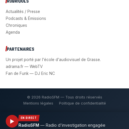
RUBRIQUES
Actualités / Presse
Podcasts & Émissions
Chroniques
Agenda
PARTENAIRES
Un projet porté par l'école d'audiovisuel de Grasse.
adrama.fr — WebTV
Fan de Funk — DJ Eric NC
© 2026 RadioSFM — Tous droits réservés
Mentions légales
Politique de confidentialité
EN DIRECT
▶
RadioSFM
—
Radio d'investigation engagée